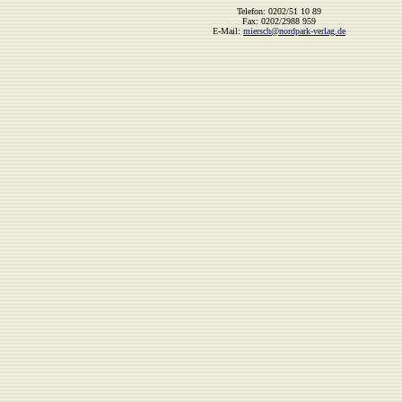
Telefon: 0202/51 10 89
Fax: 0202/2988 959
E-Mail:
miersch@nordpark-verlag.de