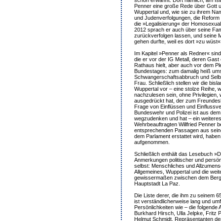
Penner eine große Rede über Gott un
Wuppertal und, wie sie zu ihrem Nam
und Judenverfolgungen, die Reform 
die »Legalisierung« der Homosexuali
2012 sprach er auch über seine Fami
zurückverfolgen lassen, und seine Mu
gehen durfte, weil es dort »zu wüst«
Im Kapitel »Penner als Redner« sin
die er vor der IG Metall, deren Gast 
Rathaus hielt, aber auch vor dem 
Bundestages: zum damalig heiß ums
Schwangerschaftsabbruch und Selb
Frau. Schließlich stellen wir die bis
Wuppertal vor – eine stolze Reihe, 
nachzulesen sein, ohne Privilegien
ausgedrückt hat, der zum Freundesk
Frage von Einflüssen und Einflussv
Bundeswehr und Polizei ist aus dem 
wegzudenken und hat – ein weiteres
Wehrbeauftragten Willfried Penner be
entsprechenden Passagen aus seinem
dem Parlament erstattet wird, haben
aufgenommen.
Schließlich enthält das Lesebuch 
Anmerkungen politischer und persönl
selbst: Menschliches und Allzumens
Allgemeines, Wuppertal und die weite
gewissermaßen zwischen dem Bergi
Hauptstadt La Paz.
Die Liste derer, die ihm zu seinem 6
ist verständlicherweise lang und um
Persönlichkeiten wie – die folgende A
Burkhard Hirsch, Ulla Jelpke, Fritz 
Helmut Schmidt, Repräsentanten de