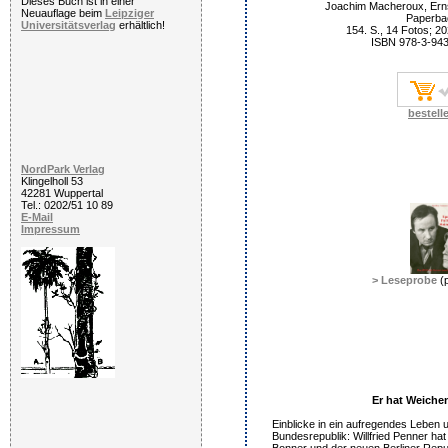
Dieses Buch ist in einer
Joachim Macheroux, Erns
Neuauflage beim
Leipziger
Paperba
Universitätsverlag
erhältlich!
154. S., 14 Fotos; 2
ISBN 978-3-94
bestell
NordPark Verlag
Klingelholl 53
42281 Wuppertal
Tel.: 0202/51 10 89
E-Mail
Impressum
> Leseprobe
(p
Er hat Weichen
Einblicke in ein aufregendes Leben 
Bundesrepublik: Willfried Penner hat 
Bonner und der neuen Berliner Repub