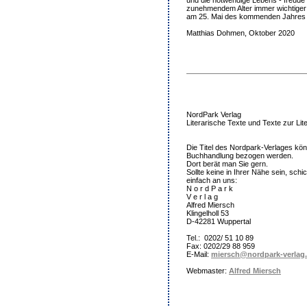
zunehmendem Alter immer wichtiger w
am 25. Mai des kommenden Jahres 8
Matthias Dohmen, Oktober 2020
NordPark Verlag
Literarische Texte und Texte zur Lit
Die Titel des Nordpark-Verlages kön
Buchhandlung bezogen werden.
Dort berät man Sie gern.
Sollte keine in Ihrer Nähe sein, schi
einfach an uns:
N o r d P a r k
V e r l a g
Alfred Miersch
Klingelholl 53
D-42281 Wuppertal
Tel.: 0202/ 51 10 89
Fax: 0202/29 88 959
E-Mail:
miersch@nordpark-verlag
Webmaster:
Alfred Miersch