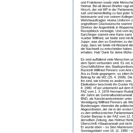
und Fraktionen sowie viele Mensch
Heimat. Bei all diesen Briefen ragt e
Hirsch, der mit WP in der Parlamen
saß und bienenfleißig zu fast jeder S
beisteuerte und von seinem Kollegen 
Wehrbeauftragter »keine Uniform« z
originellsten Glückwünsche stammt 
Direktor der Augenklinik in Wuppert
Rezeptblock verewigte. Und vom l
Darchinger stammt eine Karte samt
»Lieber Willfried, wir beide sind mit
Jupp«, was den so Geehrten zu der 
Jupp, dass wir beide mit Abstand di
die Nachwelt zu entscheiden haben
erhalten. Hab‘ Dank für deine Mühe.
Es sind auffallend viele Menschen un
dem Sport verbunden sind. Es sei, k
Geschäftsführer des Stadtsportbun
Rücktritt Willfried Penners vom Amt
Ära zu Ende gegangen«, so zitiert ih
Beitrag für die WZ (25. 4. 2008). Die
ihn sind, wie könnte es anders sein
Eitelkeiten« beschrieb ihn Gunter H
8. 1980. »Fast unbemerkt auf dem W
FAZ vom 1. 3. 1978 Hermann Rudolp
der Jahre als Generalbundesanwalt
BND, als Kanzleramtsminister unter
Vereidigung Willfried Penners als W
Bundestages »beendet die politisch
Abgeordneten, der nie in der ersten
zu den einflussreichen Parlamentari
Günter Bannas in der FAZ vom 12. 5
derselben Zeitung, das Helmut Herle
Überschrift »Staatsanwalt und nicht 
Er wurde eben – so Sten Martensen
Sonntagsblatt« vom 16. 11. 1980 – 