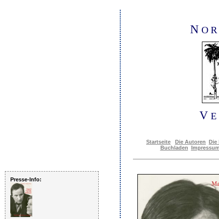
N
O R
V
E
Startseite
Die Autoren
Die
Buchladen
Impressum
Presse-Info: