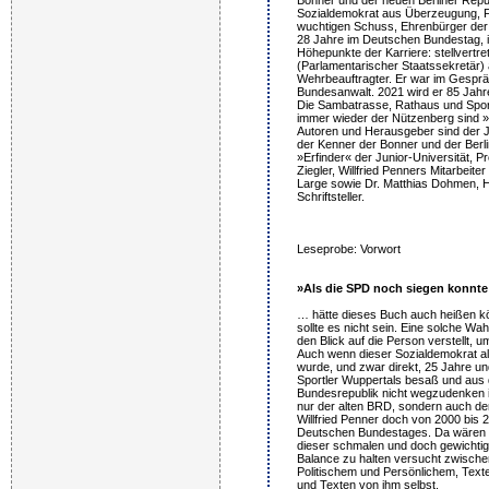
Sozialdemokrat aus Überzeugung, F
wuchtigen Schuss, Ehrenbürger de
28 Jahre im Deutschen Bundestag, i
Höhepunkte der Karriere: stellvertre
(Parlamentarischer Staatssekretär)
Wehrbeauftragter. Er war im Gespr
Bundesanwalt. 2021 wird er 85 Jahre
Die Sambatrasse, Rathaus und Spor
immer wieder der Nützenberg sind 
Autoren und Herausgeber sind der 
der Kenner der Bonner und der Berli
»Erfinder« der Junior-Universität, Pr
Ziegler, Willfried Penners Mitarbeite
Large sowie Dr. Matthias Dohmen, Hi
Schriftsteller.
Leseprobe: Vorwort
»Als die SPD noch siegen konnt
… hätte dieses Buch auch heißen kö
sollte es nicht sein. Eine solche Wah
den Blick auf die Person verstellt, 
Auch wenn dieser Sozialdemokrat al
wurde, und zwar direkt, 25 Jahre un
Sportler Wuppertals besaß und aus de
Bundesrepublik nicht wegzudenken i
nur der alten BRD, sondern auch der
Willfried Penner doch von 2000 bis
Deutschen Bundestages. Da wären w
dieser schmalen und doch gewichtige
Balance zu halten versucht zwische
Politischem und Persönlichem, Texte
und Texten von ihm selbst.