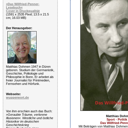
»Das Willfried-Penner-
Lesebuch«
Cover in Druckqualität
(1591 x 2535 Pixel; 13.5 x 21.5
cm; 16.03 MB)
Der Herausgeber:
Matthias Dohmen 1947 in Düren
geboren. Studium der Germanistik,
Geschichte, Politologie und
Philosophie in Bonn. Er arbeitet als
freier Journalist für Printmedien,
Fernsehen und Hörfunk.
Webseite:
wupperwort.de
Von ihm erschien auch das Buch:
»Geraubte Träume, verlorene
Matthias Dohm
Illusionen«. Westliche und östliche
Sport - Politik
Historiker im deutschen
Das Willfried-Pen
Geschichtskrieg
Mit Beiträgen von Matthias Dohmen, 