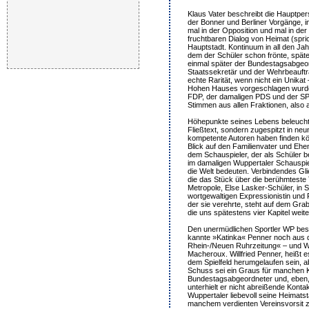
Klaus Vater beschreibt die Hauptpe
der Bonner und Berliner Vorgänge, i
mal in der Opposition und mal in de
fruchtbaren Dialog von Heimat (spri
Hauptstadt. Kontinuum in all den Ja
dem der Schüler schon frönte, späte
einmal später der Bundestagsabgeo
Staatssekretär und der Wehrbeauftra
echte Rarität, wenn nicht ein Unikat
Hohen Hauses vorgeschlagen wurde
FDP, der damaligen PDS und der SP
Stimmen aus allen Fraktionen, als
Höhepunkte seines Lebens beleuchte
Fließtext, sondern zugespitzt in neun 
kompetente Autoren haben finden k
Blick auf den Familienvater und Ehe
dem Schauspieler, der als Schüler be
im damaligen Wuppertaler Schauspiel
die Welt bedeuten. Verbindendes Glie
die das Stück über die berühmteste
Metropole, Else Lasker-Schüler, in 
wortgewaltigen Expressionistin und 
der sie verehrte, steht auf dem Gra
die uns spätestens vier Kapitel weit
Den unermüdlichen Sportler WP besch
kannte »Katinka« Penner noch aus
Rhein-/Neuen Ruhrzeitung« – und 
Macheroux. Willfried Penner, heißt es
dem Spielfeld herumgelaufen sein, a
Schuss sei ein Graus für manchen 
Bundestagsabgeordneter und, eben,
unterhielt er nicht abreißende Kontak
Wuppertaler liebevoll seine Heimatsta
manchem verdienten Vereinsvorsit 