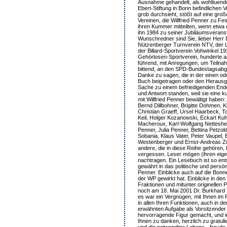
Ausnahme gehandelt, als wohltuende
Ebert-Stiftung in Bonn befindlichen 
grob durchsieht, stößt auf eine groß
Vereinen, die Willfried Penner zu Fes
ihren Kummer mitteilten, wenn etwa 
ihn 1984 zu seiner Jubiläumsverans
Wunschredner sind Sie, lieber Herr 
Nützenberger Turnverein NTV, der L
der Billard-Sportverein Vohwinkel 1
Gehörlosen-Sportverein, hunderte a
führend, mit Anregungen, um Teilna
bittend, an den SPD-Bundestagsabge
Danke zu sagen, die in der einen o
Buch beigetragen oder den Herausg
Sache zu einem befriedigenden Ende
und Antwort standen, weil sie eine 
mit Willfried Penner bewältigt haben:
Bernd Dillbohner, Brigitte Dohmen,
Christian Graeff, Ursel Haarbeck, T
Keil, Holger Kozanowski, Eckart Ku
Macheroux, Karl-Wolfgang Netteshei
Penner, Julia Penner, Bettina Petzol
Sobania, Klaus Vater, Peter Vaupel,
Westenberger und Ernst-Andreas Zie
andere, die in diese Reihe gehören, 
vergessen. Leser mögen (ihren eige
nachtragen. Ein Lesebuch ist so ent
gewährt in das politische und persön
Penner. Einblicke auch auf die Bonne
der WP gewirkt hat. Einblicke in den
Fraktionen und mitunter originellen 
noch am 18. Mai 2001 Dr. Burkhard 
es war ein Vergnügen, mit Ihnen im 
in allen Ihren Funktionen, auch in de
erwähnten Aufgabe als Vorsitzender
hervorragende Figur gemacht, und i
Ihnen zu danken, herzlich zu gratuli
und die notwendige Lebens - freude