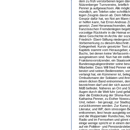
dem zu früh verstorbenen legen där
Nützenberger Turnvereins, brieflich
Penner ja aufgewachsen. Alle mögli
mündlich, am Telefon oder schriftlic
legen Zeugnis davon ab. Dem hilfsbere
Gespür dafür hat, wo Not am Mann i
er helfen kann, hat Ernst-Andreas Z
gesetzt. Zwei Heranwachsenden, die
französischen Fremdenlegion begebe
vorzeitige Rückkehr in die Heimat e
diese Geschichte im Archiv der soz
Friedrich- Ebert-Stiftung niedergesch
Vorbemerkung zu diesem Abschnitt 
Gelegenheit: Kursiv gesetzter Text 
Kapitels stammt vom Herausgeber, 
Buchs, bei denen keine Verfasserin 
ausgewiesen sind. Nun hat ein stell
Fraktionsvorsitzender, ein Staatssek
Bundestagsabgeordneter seine besol
Mitarbeiter. Dass Will fried Penner 
besitzt und seinen Bediensteten, von
verlangt hat, ein Kümmerer ist, beleg
Ombudsmann der Soldaten und ihrer 
einem dicken Band entnommen, den 
bezeichnen darf und der sich aussch
MdB befindet. Näheres an Ort und St
Augen durch die Welt fuhr (und gefa
über die Entdeckung der Shona-Kuns
Katharina Penner, zu Esther Nowoc
Und, neben - bei gesagt, zur Stadtsp
zurückkommen werden. Zur Kunst ge
Literatur, und WP, dem stressigen Be
entkommen, liest heute ausgiebig s
und die Wuppertaler Rundschau, hör
Radio und im Fernsehen und gönnt 
einige wenige spricht er in einem de
auf ein Politiker- und Pensionärsle
schon erwähnt. Dort nämlich, am Islan